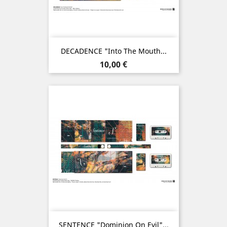
DECADENCE "Into The Mouth...
Prix
10,00 €
SENTENCE "Dominion On Evil"...