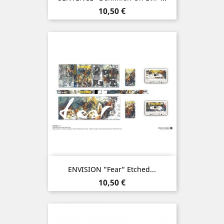
Prix
10,50 €
ENVISION "Fear" Etched...
Prix
10,50 €