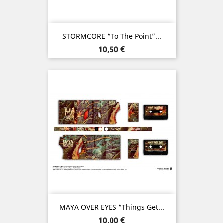
STORMCORE “To The Point”...
Prix
10,50 €
MAYA OVER EYES “Things Get...
Prix
10,00 €