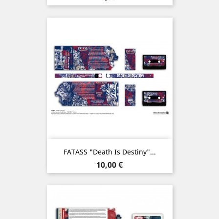
FATASS "Death Is Destiny"...
Prix
10,00 €