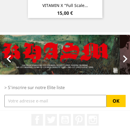
VITAMIN X “Full Scale...
Prix
15,00 €
Précédent
Sui

> S'inscrire sur notre Elite liste
Facebook
Twitter
YouTube
Pinterest
Instagram