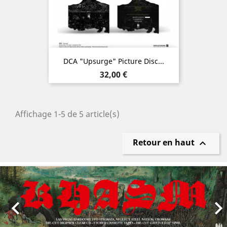
DCA "Upsurge" Picture Disc...
Prix
32,00 €
Affichage 1-5 de 5 article(s)
Retour en haut

Précédent
Sui
