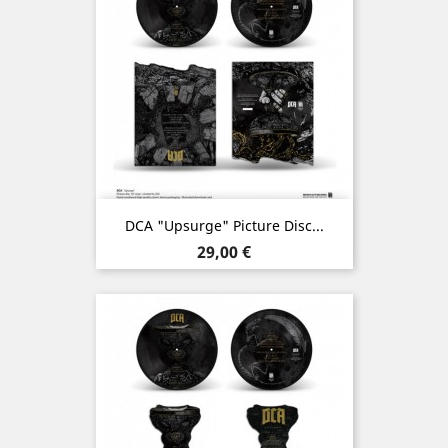
DCA "Upsurge" Picture Disc...
Prix
29,00 €