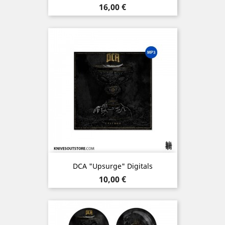
Prix
16,00 €
DCA "Upsurge" Digitals
Prix
10,00 €