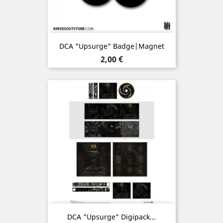
DCA "Upsurge" Badge|Magnet
Prix
2,00 €
DCA "Upsurge" Digipack...