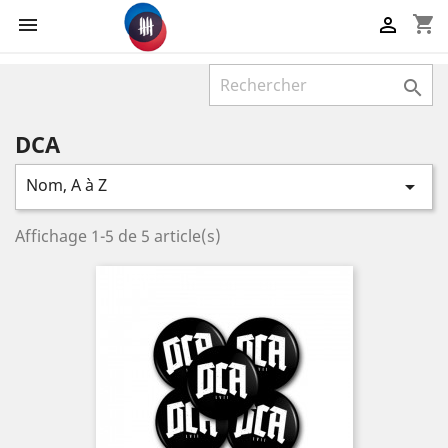
shopping_cart



DCA
Nom, A à Z

Affichage 1-5 de 5 article(s)