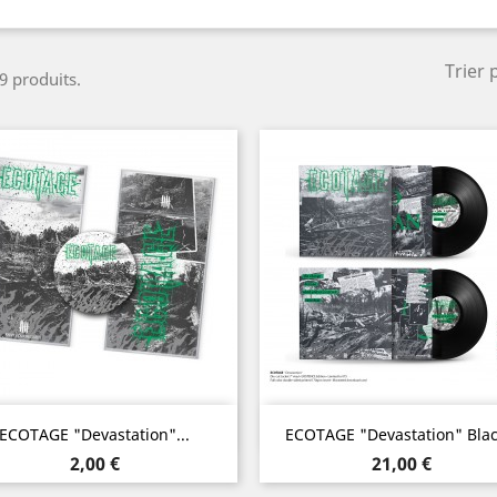
Trier 
 9 produits.
Aperçu rapide
Aperçu rapide


ECOTAGE "Devastation"...
ECOTAGE "Devastation" Black
Prix
Prix
2,00 €
21,00 €