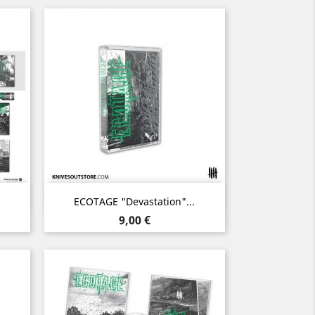
Aperçu rapide

ECOTAGE "Devastation"...
Prix
9,00 €