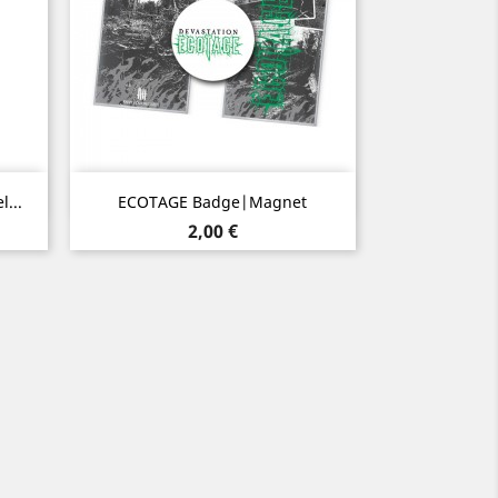
Aperçu rapide

...
ECOTAGE Badge|Magnet
Prix
2,00 €