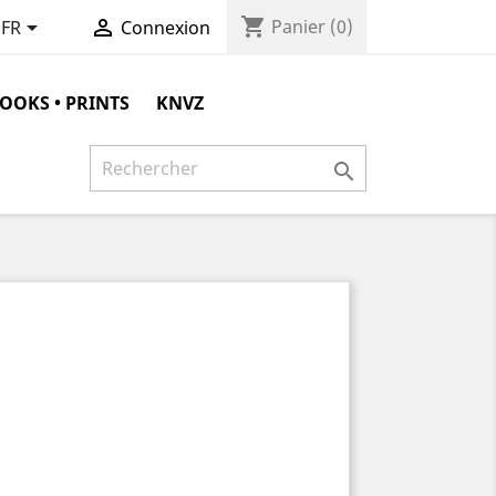
shopping_cart


Panier
(0)
FR
Connexion
OOKS • PRINTS
KNVZ
