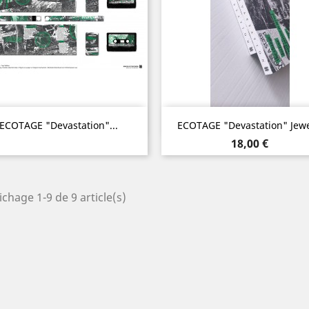
Aperçu rapide
Aperçu rapide


ECOTAGE "Devastation"...
ECOTAGE "Devastation" Jewel
Prix
18,00 €
ichage 1-9 de 9 article(s)