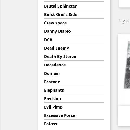
Brutal Sphincter
Burst One's Side
Il y a
Crawlspace
Danny Diablo
DCA
Dead Enemy
Death By Stereo
Decadence
Domain
Ecotage
Elephants
Envision
Evil Pimp
Excessive Force
Fatass