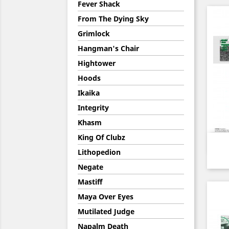
Fever Shack
From The Dying Sky
Grimlock
Hangman's Chair
Hightower
Hoods
Ikaika
Integrity
Khasm
King Of Clubz
Lithopedion
Negate
Mastiff
Maya Over Eyes
Mutilated Judge
Napalm Death