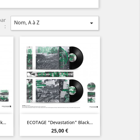
par
Nom, A à Z

:
Aperçu rapide

...
ECOTAGE "Devastation" Black...
Prix
25,00 €