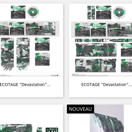
Aperçu rapide
Aperçu rapide


ECOTAGE "Devastation"...
ECOTAGE "Devastation"...
NOUVEAU