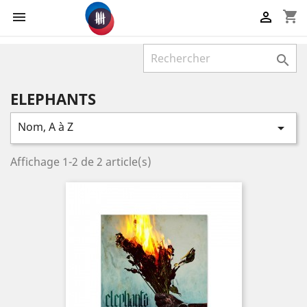
shopping_cart



ELEPHANTS
Nom, A à Z

Affichage 1-2 de 2 article(s)