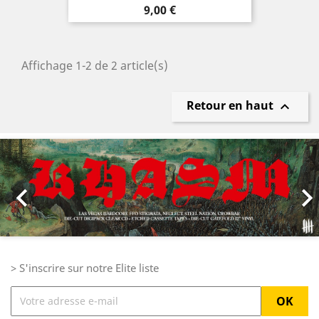
Prix
9,00 €
Affichage 1-2 de 2 article(s)
Retour en haut

Précédent
Sui

> S'inscrire sur notre Elite liste