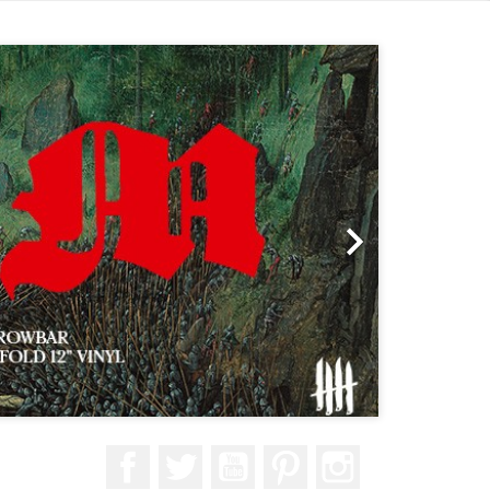
Suivant

Facebook
Twitter
YouTube
Pinterest
Instagram