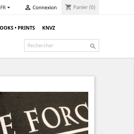
shopping_cart


Panier
(0)
FR
Connexion
OOKS • PRINTS
KNVZ
