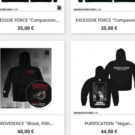
Aperçu rapide
Aperçu rapide


ESSIVE FORCE "Compassion...
EXCESSIVE FORCE "Compassio
Noir
Vert
Prix
Prix
35,00 €
35,00 €
Aperçu rapide
Aperçu rapide


ROVIDENCE "Blood, Filth...
PURIFICATION "Vegan...
Noir
Prix
Prix
40,00 €
44,00 €