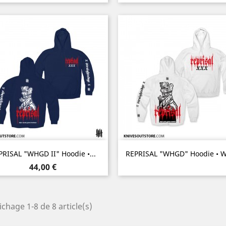
Aperçu rapide
Aperçu rapide


PRISAL "WHGD II" Hoodie •...
REPRISAL "WHGD" Hoodie • W
Prix
44,00 €
ichage 1-8 de 8 article(s)