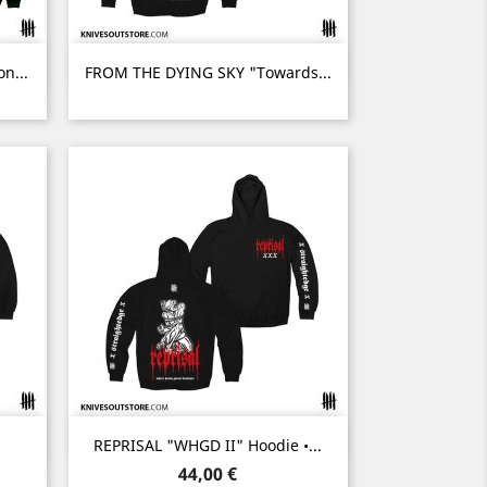
Aperçu rapide

n...
FROM THE DYING SKY "Towards...
Aperçu rapide

REPRISAL "WHGD II" Hoodie •...
Prix
44,00 €