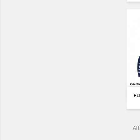
RE
Aff