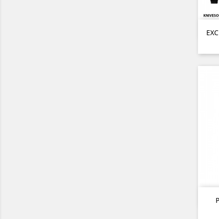
EXC
P