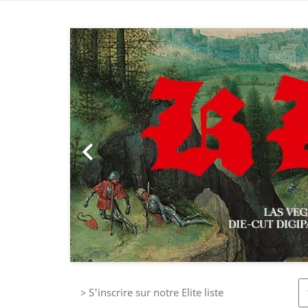
Précédent

> S'inscrire sur notre Elite liste