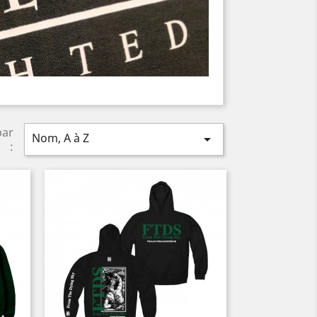
par
Nom, A à Z

: