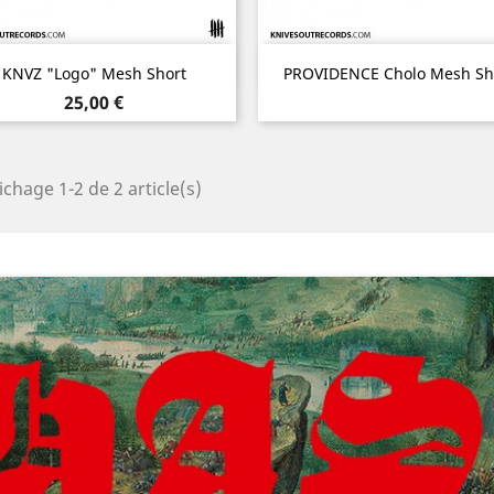
Aperçu rapide
Aperçu rapide


KNVZ "Logo" Mesh Short
PROVIDENCE Cholo Mesh Sh
Noir
Prix
25,00 €
ichage 1-2 de 2 article(s)