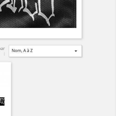
par
Nom, A à Z

: