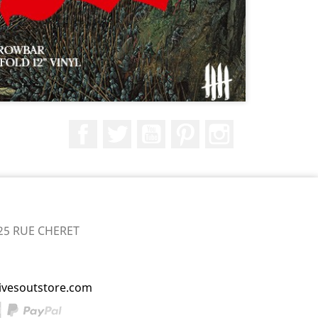
Facebook
Twitter
YouTube
Pinterest
Instagram
25 RUE CHERET
ivesoutstore.com