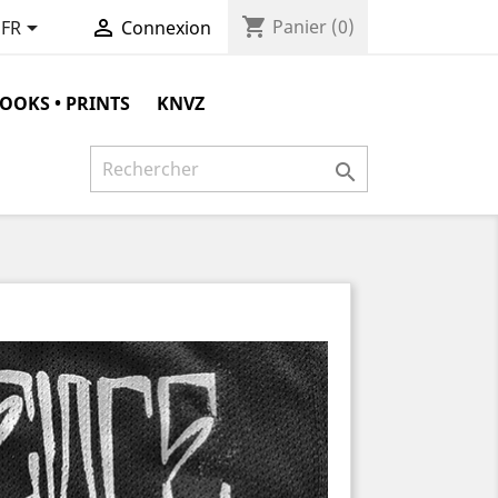
shopping_cart


Panier
(0)
FR
Connexion
OOKS • PRINTS
KNVZ
