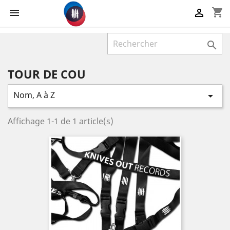
shopping_cart



TOUR DE COU
Nom, A à Z

Affichage 1-1 de 1 article(s)