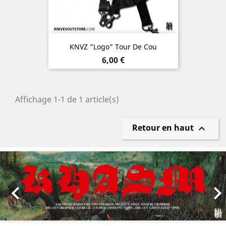
KNVZ "Logo" Tour De Cou
Prix
6,00 €
Affichage 1-1 de 1 article(s)
Retour en haut

Précédent
Sui
