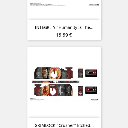
INTEGRITY "Humanity Is The...
Prix
19,99 €
GRIMLOCK "Crusher" Etched...