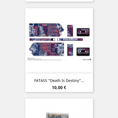
FATASS "Death Is Destiny"...
Prix
10,00 €