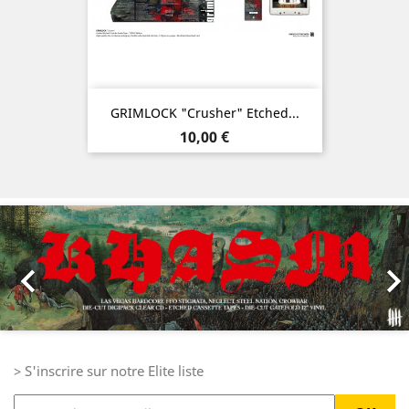
GRIMLOCK "Crusher" Etched...
Prix
10,00 €
Précédent
Sui

> S'inscrire sur notre Elite liste