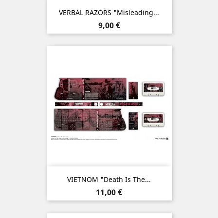
VERBAL RAZORS "Misleading...
Prix
9,00 €
VIETNOM "Death Is The...
Prix
11,00 €