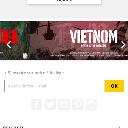
Précédent
Sui

> S'inscrire sur notre Elite liste
Facebook
Twitter
YouTube
Pinterest
Instagram