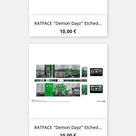
RATFACE “Demon Dayz” Etched...
Prix
10,00 €
RATFACE “Demon Dayz” Etched...
Prix
10,00 €