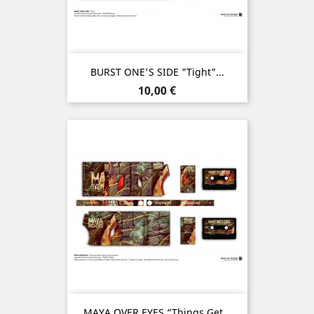
BURST ONE'S SIDE "Tight"...
Prix
10,00 €
MAYA OVER EYES “Things Get...