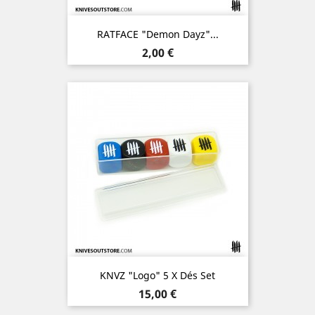
RATFACE "Demon Dayz"...
Prix
2,00 €
KNVZ "Logo" 5 X Dés Set
Prix
15,00 €