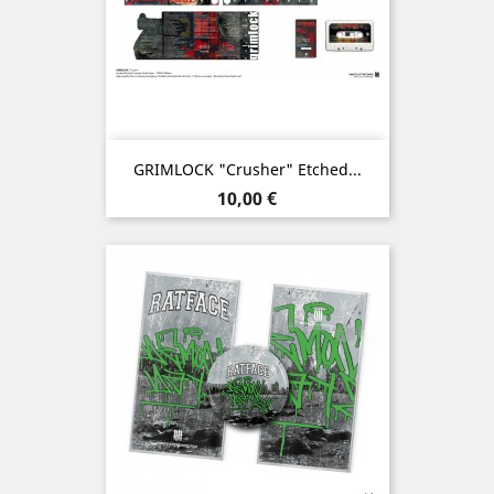
GRIMLOCK "Crusher" Etched...
Prix
10,00 €