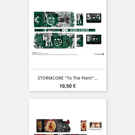
STORMCORE “To The Point”...
Prix
10,50 €