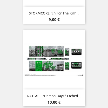
STORMCORE "In For The Kill"...
Prix
9,00 €
RATFACE “Demon Dayz” Etched...
Prix
10,00 €