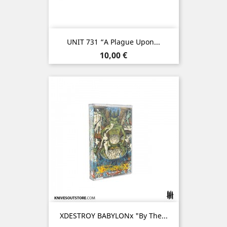
UNIT 731 “A Plague Upon...
Prix
10,00 €
XDESTROY BABYLONx "By The...