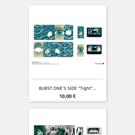
BURST ONE'S SIDE "Tight"...
Prix
10,00 €