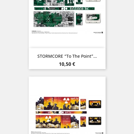
STORMCORE “To The Point”...
Prix
10,50 €