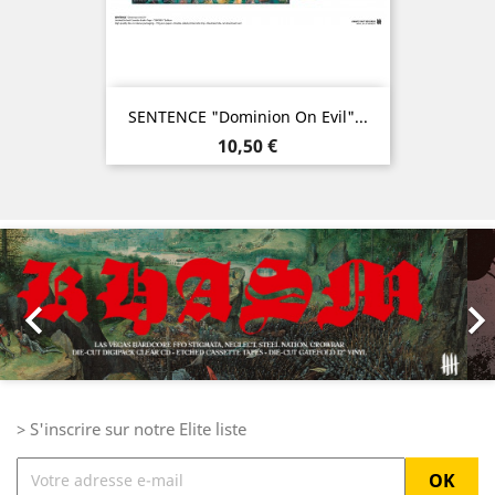
SENTENCE "Dominion On Evil"...
Prix
10,50 €
Précédent
Sui

> S'inscrire sur notre Elite liste