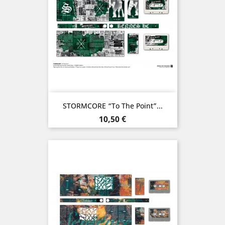
STORMCORE “To The Point”...
Prix
10,50 €