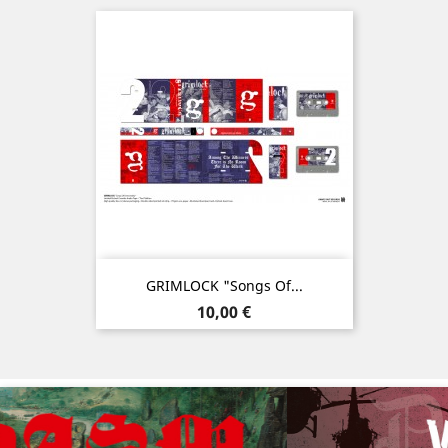
GRIMLOCK "Songs Of...
Prix
10,00 €
Précédent
Sui