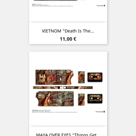
VIETNOM "Death Is The...
Prix
11,00 €
MAYA OVER EYES “Things Get...