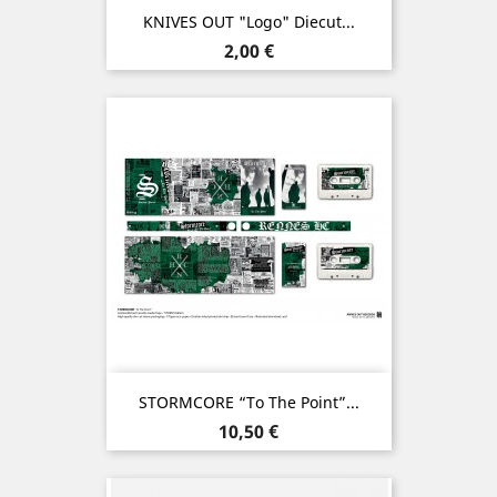
KNIVES OUT "Logo" Diecut...
Prix
2,00 €
STORMCORE “To The Point”...
Prix
10,50 €