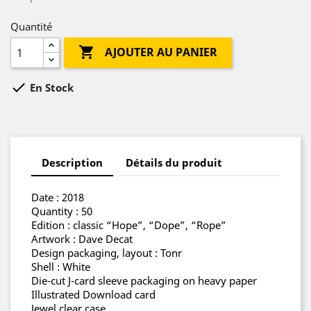
Quantité

AJOUTER AU PANIER

En Stock
Description
Détails du produit
Date : 2018
Quantity : 50
Edition : classic “Hope”, “Dope”, “Rope”
Artwork : Dave Decat
Design packaging, layout : Tonr
Shell : White
Die-cut J-card sleeve packaging on heavy paper
Illustrated Download card
Jewel clear case