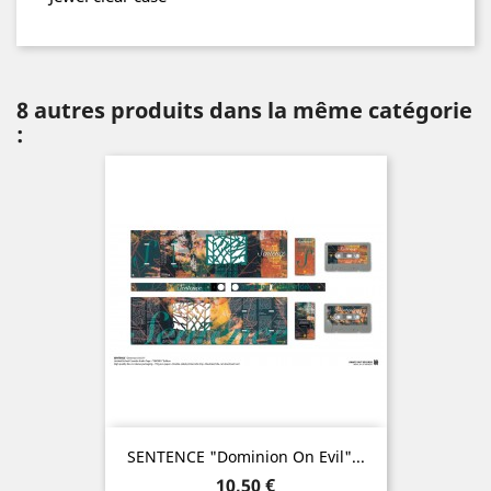
8 autres produits dans la même catégorie
:
SENTENCE "Dominion On Evil"...
Prix
10,50 €