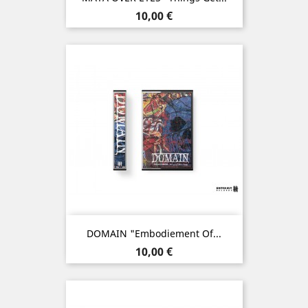
Prix
10,00 €
DOMAIN "Embodiement Of...
Prix
10,00 €