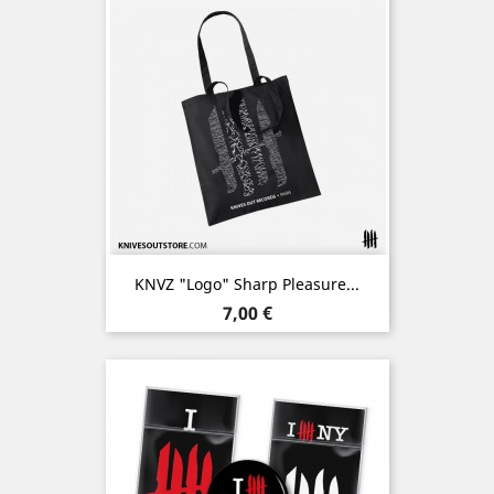
KNVZ "Logo" Sharp Pleasure...
Prix
7,00 €