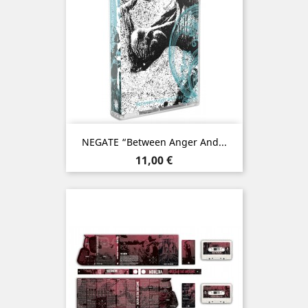
NEGATE “Between Anger And...
Prix
11,00 €