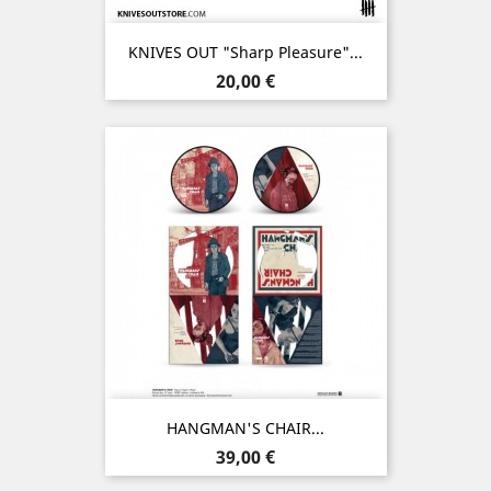
KNIVES OUT "Sharp Pleasure"...
Prix
20,00 €
HANGMAN'S CHAIR...
Prix
39,00 €