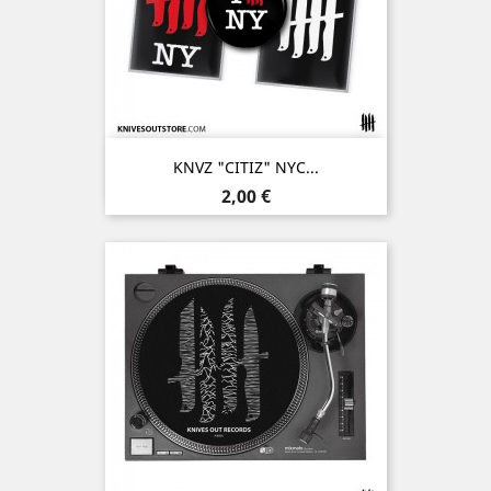
KNVZ "CITIZ" NYC...
Prix
2,00 €