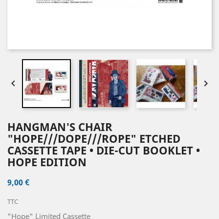


HANGMAN'S CHAIR
"HOPE///DOPE///ROPE" ETCHED
CASSETTE TAPE • DIE-CUT BOOKLET •
HOPE EDITION
9,00 €
TTC
"Hope" Limited Cassette