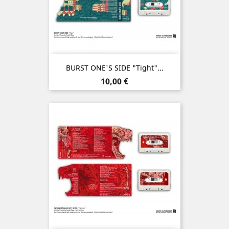
BURST ONE'S SIDE "Tight"...
Prix
10,00 €