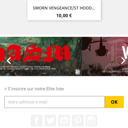
SWORN VENGEANCE/ST HOOD...
Prix
10,00 €
Précédent
Sui

> S'inscrire sur notre Elite liste
Facebook
Twitter
YouTube
Pinterest
Instagram