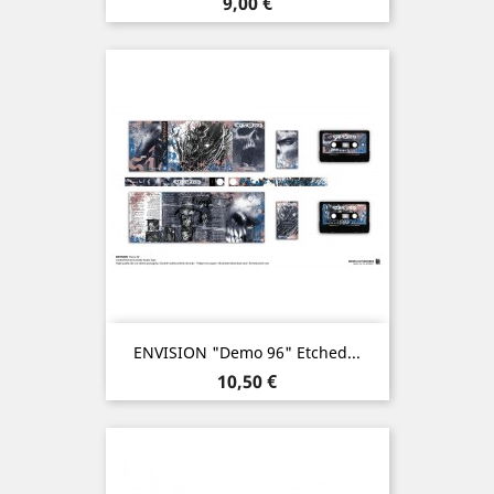
Prix
9,00 €
ENVISION "Demo 96" Etched...
Prix
10,50 €