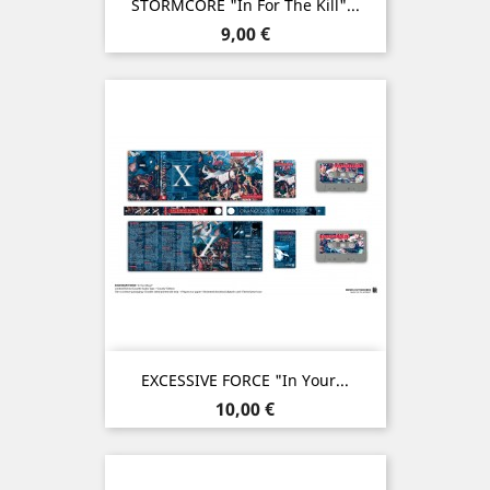
STORMCORE "In For The Kill"...
Prix
9,00 €
EXCESSIVE FORCE "In Your...
Prix
10,00 €