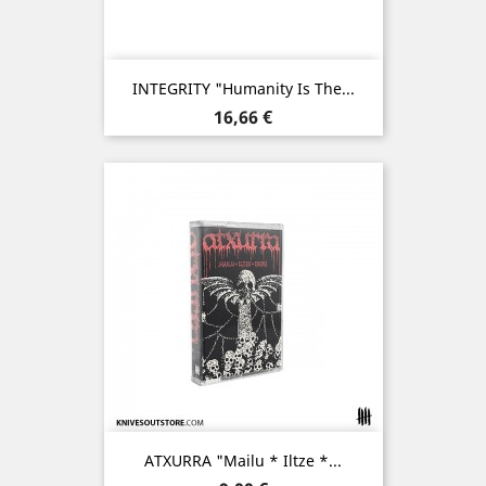
INTEGRITY "Humanity Is The...
Prix
16,66 €
ATXURRA "Mailu * Iltze *...