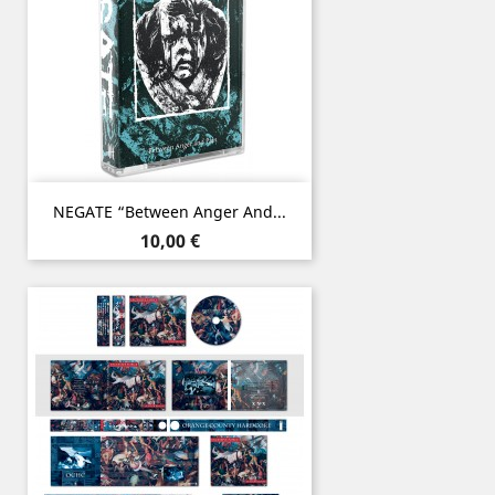
NEGATE “Between Anger And...
Prix
10,00 €