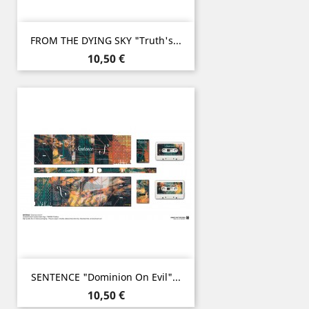
FROM THE DYING SKY "Truth's...
Prix
10,50 €
SENTENCE "Dominion On Evil"...
Prix
10,50 €