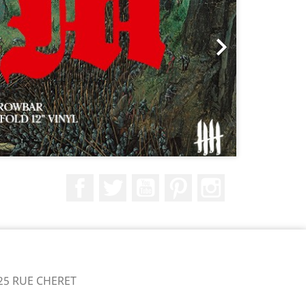

Facebook
Twitter
YouTube
Pinterest
Instagram
25 RUE CHERET