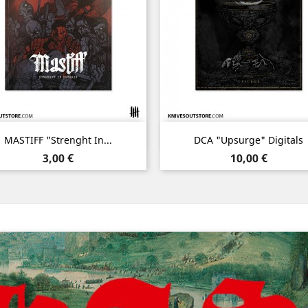
Aperçu rapide
Aperçu rapide


MASTIFF "Strenght In...
DCA "Upsurge" Digitals
Prix
Prix
3,00 €
10,00 €