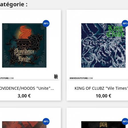
atégorie :
Aperçu rapide
Aperçu rapide


OVIDENCE/HOODS "Unite"...
KING OF CLUBZ "Vile Times"
Prix
Prix
3,00 €
10,00 €