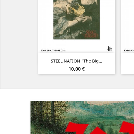
Aperçu rapide

STEEL NATION "The Big...
Prix
10,00 €
Précédent