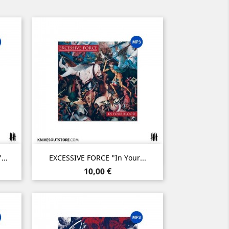
Aperçu rapide

...
EXCESSIVE FORCE "In Your...
Prix
10,00 €