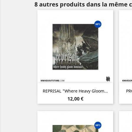
8 autres produits dans la même c
Aperçu rapide

REPRISAL "Where Heavy Gloom...
PR
Prix
12,00 €