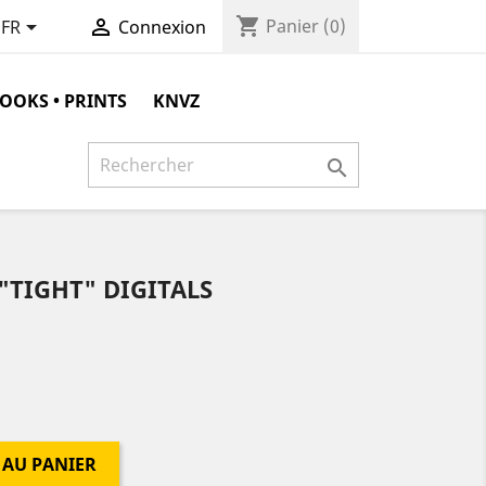
shopping_cart


Panier
(0)
FR
Connexion
OOKS • PRINTS
KNVZ

"TIGHT" DIGITALS
 AU PANIER