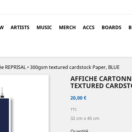
W
ARTISTS
MUSIC
MERCH
ACCS
BOARDS
B
ée REPRISAL • 300gsm textured cardstock Paper, BLUE
AFFICHE CARTONNÉ
TEXTURED CARDST
20,00 €
TTC
32 cm x 45 cm
Quantité