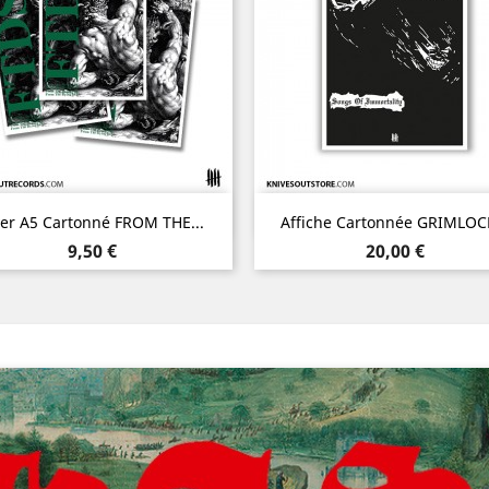
Aperçu rapide
Aperçu rapide


yer A5 Cartonné FROM THE...
Affiche Cartonnée GRIMLOCK
Prix
Prix
9,50 €
20,00 €