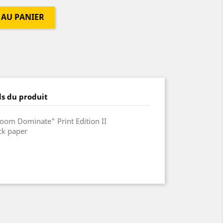
 AU PANIER
ls du produit
oom Dominate" Print Edition II
ck paper