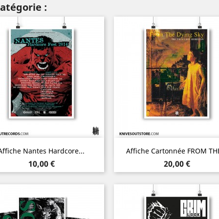
atégorie :
Aperçu rapide
Aperçu rapide


Affiche Nantes Hardcore...
Affiche Cartonnée FROM THE
Prix
Prix
10,00 €
20,00 €