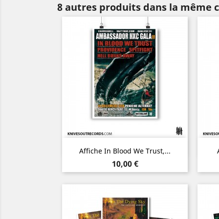
8 autres produits dans la même c
Aperçu rapide

Affiche In Blood We Trust,...
Prix
10,00 €