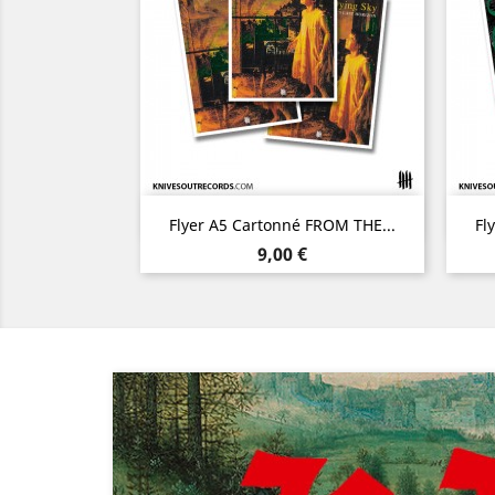
Aperçu rapide

Flyer A5 Cartonné FROM THE...
Fl
Prix
9,00 €
Précédent