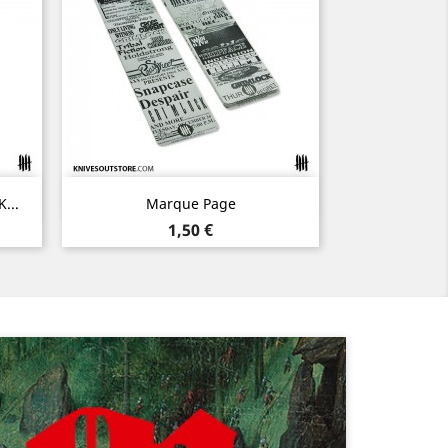
Aperçu rapide

...
Marque Page
Prix
1,50 €
Suivant