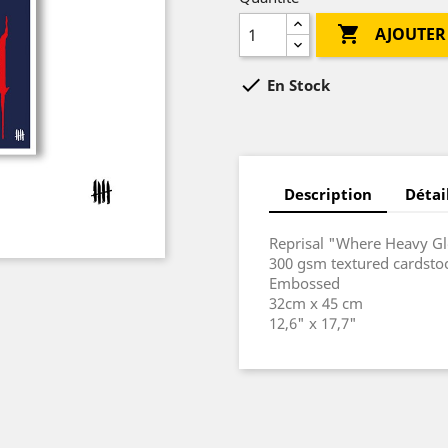

AJOUTER

En Stock
Description
Détai
Reprisal "Where Heavy Gl
300 gsm textured cardsto
Embossed
32cm x 45 cm
12,6" x 17,7"