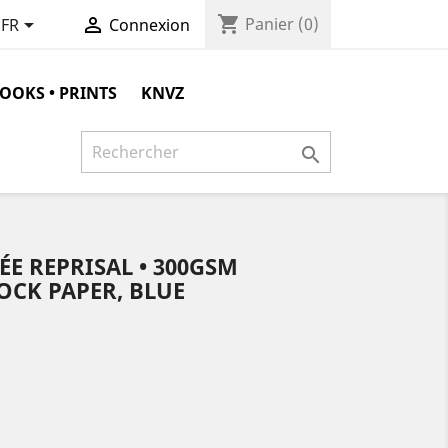
shopping_cart


Panier
(0)
FR
Connexion
OOKS • PRINTS
KNVZ

E REPRISAL • 300GSM
OCK PAPER, BLUE