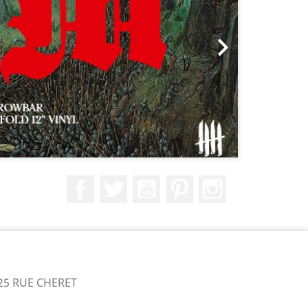

Facebook
Twitter
YouTube
Pinterest
Instagram
25 RUE CHERET