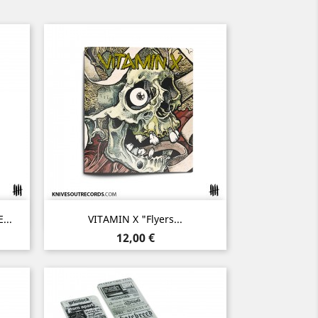
Aperçu rapide

...
VITAMIN X "Flyers...
Prix
12,00 €