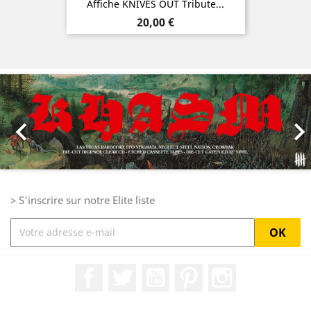
Affiche KNIVES OUT Tribute...
Prix
20,00 €
Précédent
Sui

> S'inscrire sur notre Elite liste
Facebook
Twitter
YouTube
Pinterest
Instagram