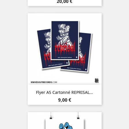
Prix
20,00 €
Flyer A5 Cartonné REPRISAL...
Prix
9,00 €