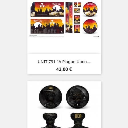
UNIT 731 "A Plague Upon...
Prix
42,00 €