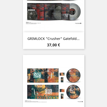
GRIMLOCK "Crusher" Gatefold...
Prix
37,00 €