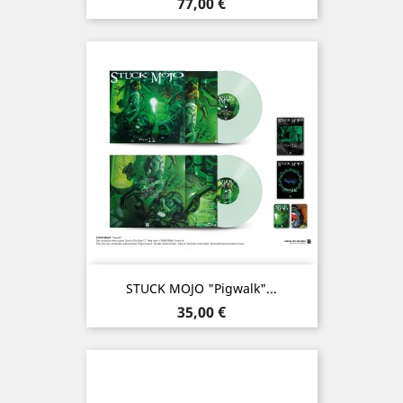
Prix
77,00 €
STUCK MOJO "Pigwalk"...
Prix
35,00 €