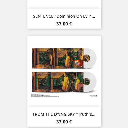
SENTENCE "Dominion On Evil"...
Prix
37,00 €
FROM THE DYING SKY "Truth's...
Prix
37,00 €