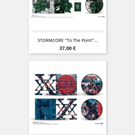
STORMCORE “To The Point”...
Prix
37,00 €