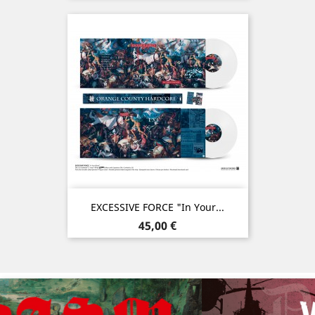
EXCESSIVE FORCE "In Your...
Prix
45,00 €
Précédent
Sui