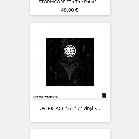
STORMCORE “To The Point”...
Prix
49,00 €
OVERREACT "s/t" 7" Vinyl •...