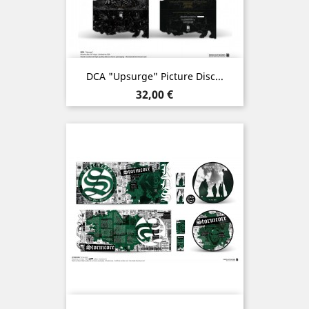
DCA "Upsurge" Picture Disc...
Prix
32,00 €