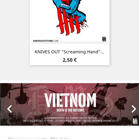
KNIVES OUT "Screaming Hand"...
Prix
2,50 €
Précédent
Sui
