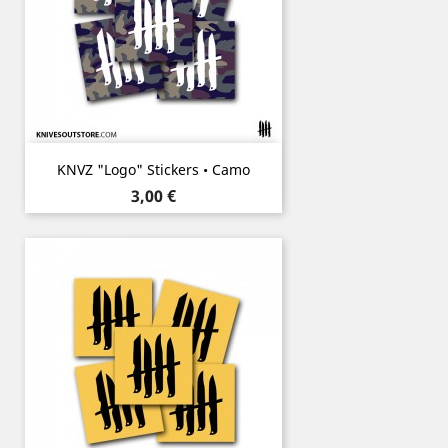
KNVZ "Logo" Stickers • Camo
Prix
3,00 €