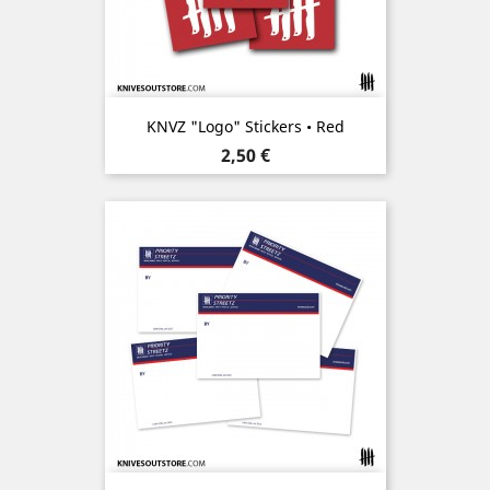
KNVZ "Logo" Stickers • Red
Prix
2,50 €