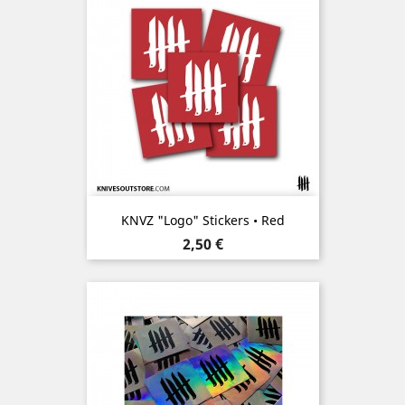
KNVZ "Logo" Stickers • Red
Prix
2,50 €