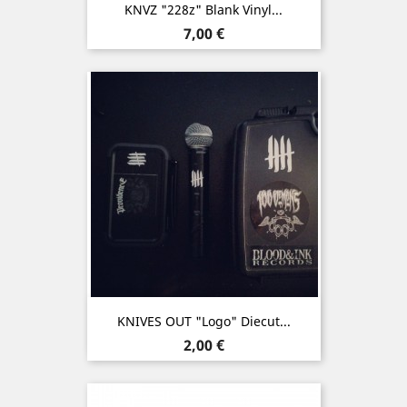
KNVZ "228z" Blank Vinyl...
Prix
7,00 €
KNIVES OUT "Logo" Diecut...
Prix
2,00 €