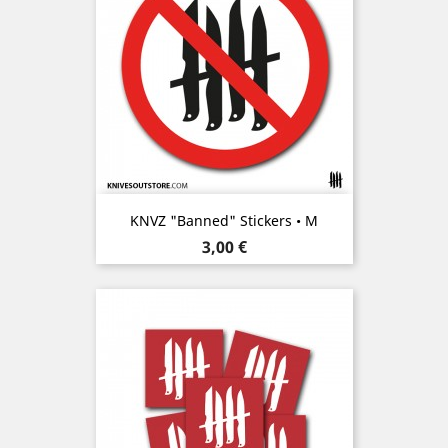
KNVZ "Banned" Stickers • M
Prix
3,00 €