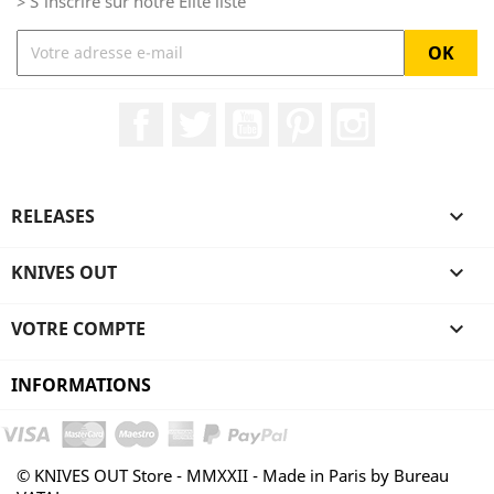
> S'inscrire sur notre Elite liste
Facebook
Twitter
YouTube
Pinterest
Instagram
RELEASES

KNIVES OUT

VOTRE COMPTE

INFORMATIONS
© KNIVES OUT Store - MMXXII - Made in Paris by Bureau