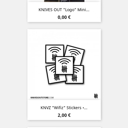
KNIVES OUT "Logo" Mini...
Prix
0,00 €
KNVZ "Wifiz" Stickers •...
Prix
2,00 €