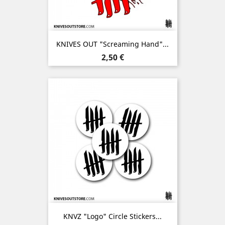
KNIVES OUT "Screaming Hand"...
Prix
2,50 €
KNVZ "Logo" Circle Stickers...