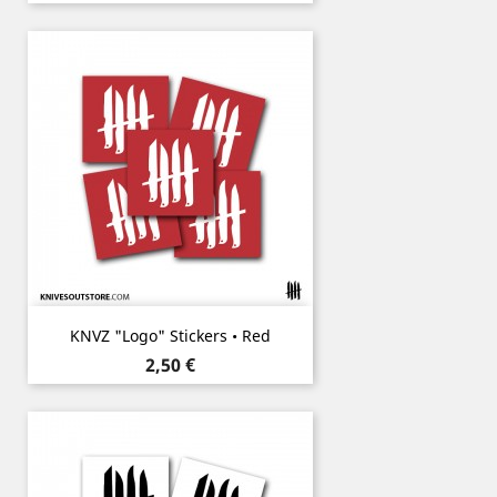
KNVZ "Logo" Stickers • Red
Prix
2,50 €