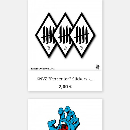
KNVZ "Percenter" Stickers •...
Prix
2,00 €