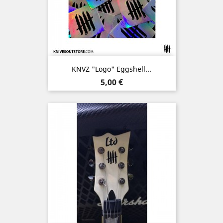
KNVZ "Logo" Eggshell...
Prix
5,00 €