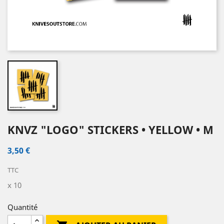
KNVZ "LOGO" STICKERS • YELLOW • M
3,50 €
TTC
x 10
Quantité