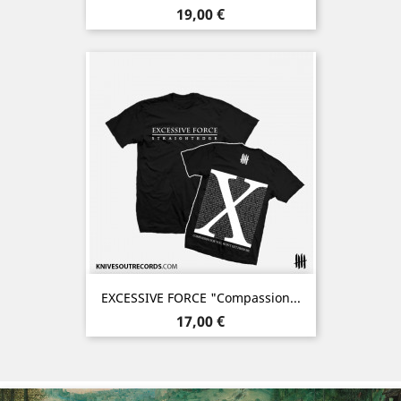
Prix
19,00 €
EXCESSIVE FORCE "Compassion...
Prix
17,00 €
Précédent
Sui