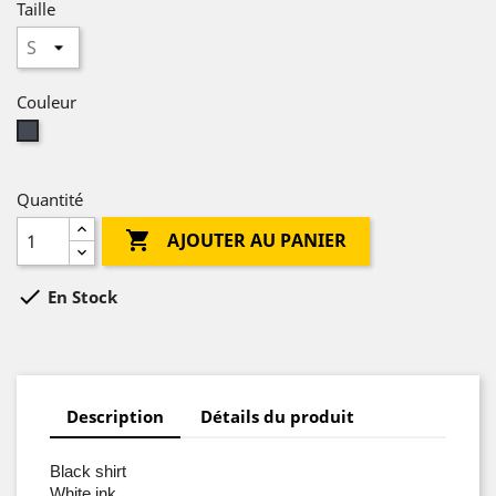
Taille
Couleur
Noir
Quantité

AJOUTER AU PANIER

En Stock
Description
Détails du produit
Black shirt
White ink