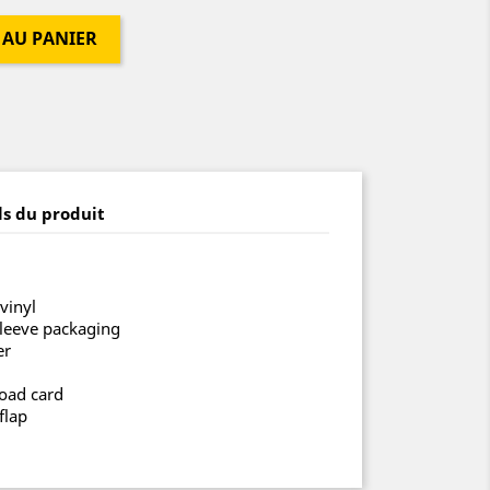
 AU PANIER
ls du produit
 vinyl
leeve packaging
er
oad card
flap