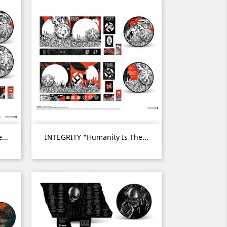
Aperçu rapide

...
INTEGRITY "Humanity Is The...