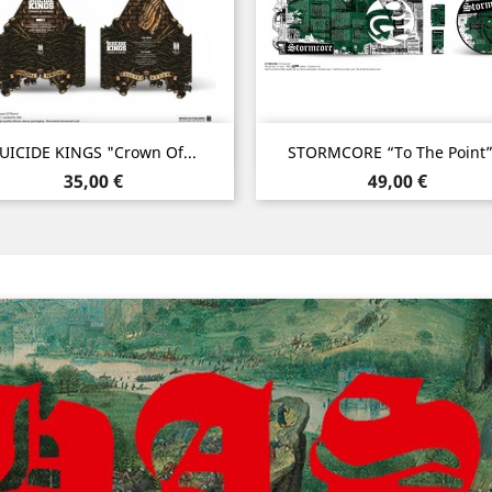
Aperçu rapide
Aperçu rapide


UICIDE KINGS "Crown Of...
STORMCORE “To The Point”.
Prix
Prix
35,00 €
49,00 €