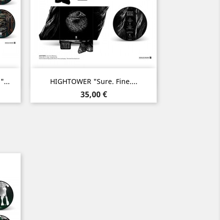
Aperçu rapide

...
HIGHTOWER "Sure. Fine....
Prix
35,00 €