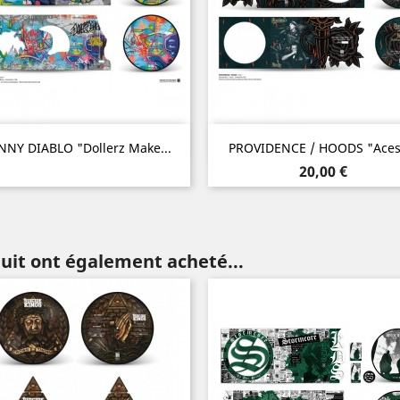
Aperçu rapide
Aperçu rapide


NY DIABLO "Dollerz Make...
PROVIDENCE / HOODS "Aces"
Prix
20,00 €
duit ont également acheté...