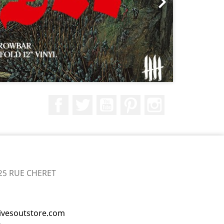

Facebook
Twitter
YouTube
Pinterest
Instagram
25 RUE CHERET
ivesoutstore.com