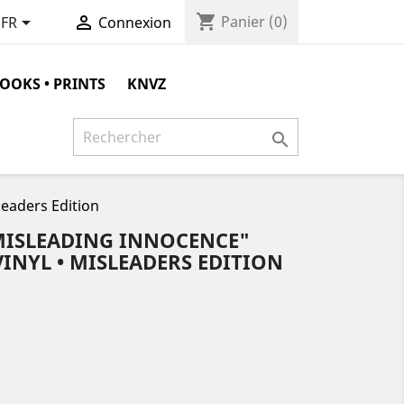
shopping_cart


Panier
(0)
FR
Connexion
OOKS • PRINTS
KNVZ

leaders Edition
MISLEADING INNOCENCE"
VINYL • MISLEADERS EDITION