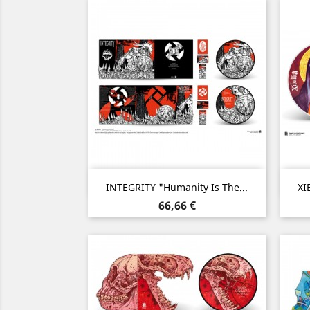
Aperçu rapide

INTEGRITY "Humanity Is The...
XI
Prix
66,66 €