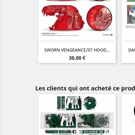
Aperçu rapide

SWORN VENGEANCE/ST HOOD...
DAN
Prix
30,00 €
Les clients qui ont acheté ce pro