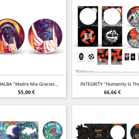
Aperçu rapide
Aperçu rapide


BALBA "Madre Mia Gracias...
INTEGRITY "Humanity Is The
Prix
Prix
55,00 €
66,66 €