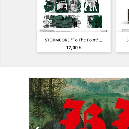
Aperçu rapide

STORMCORE "To The Point"...
S
Prix
17,00 €
Précédent