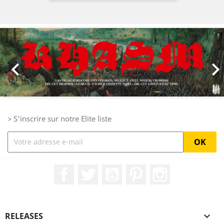
Précédent
Sui

> S'inscrire sur notre Elite liste
Facebook
Twitter
YouTube
Pinterest
Instagram
RELEASES
