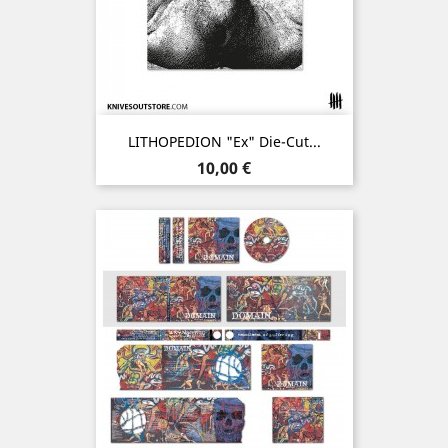
LITHOPEDION "ex" Die-Cut...
Prix
10,00 €