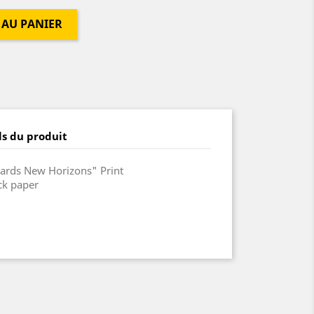
 AU PANIER
ls du produit
ards New Horizons" Print
ck paper