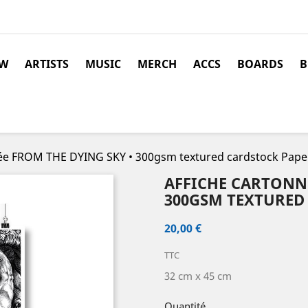
W
ARTISTS
MUSIC
MERCH
ACCS
BOARDS
B
née FROM THE DYING SKY • 300gsm textured cardstock Pape
AFFICHE CARTONNÉ
300GSM TEXTURED
20,00 €
TTC
32 cm x 45 cm
Quantité