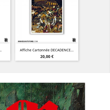
Aperçu rapide

..
Affiche Cartonnée DECADENCE...
Prix
20,00 €
Suivant