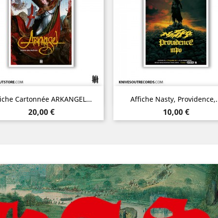
Aperçu rapide
Aperçu rapide


fiche Cartonnée ARKANGEL...
Affiche Nasty, Providence,.
Prix
Prix
20,00 €
10,00 €