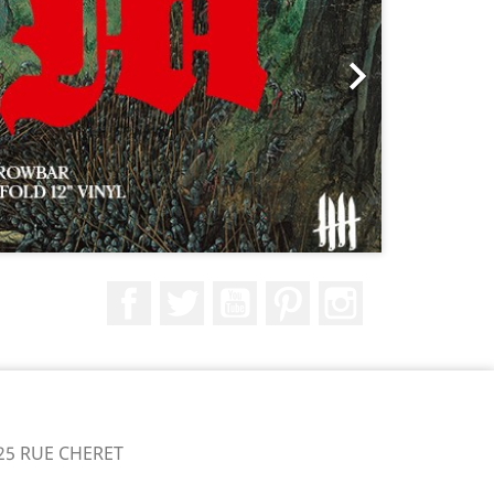

Facebook
Twitter
YouTube
Pinterest
Instagram
25 RUE CHERET