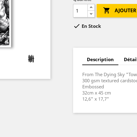

AJOUTER

En Stock
Description
Détai
From The Dying Sky "Tow
300 gsm textured cardsto
Embossed
32cm x 45 cm
12,6" x 17,7"