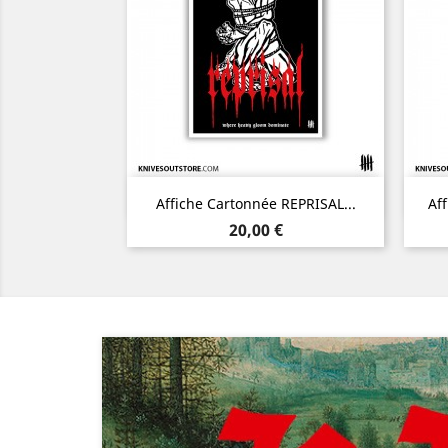
Aperçu rapide

Affiche Cartonnée REPRISAL...
Af
Prix
20,00 €
Précédent