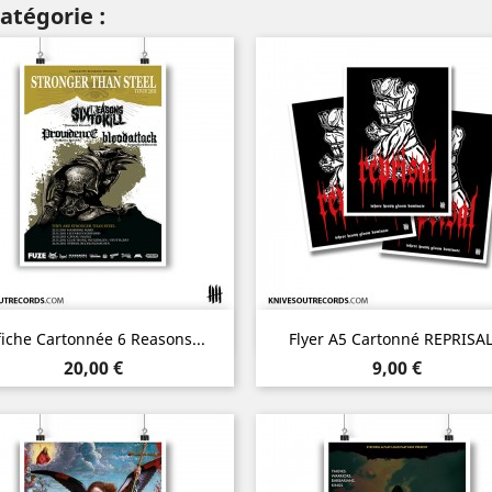
atégorie :
Aperçu rapide
Aperçu rapide


fiche Cartonnée 6 Reasons...
Flyer A5 Cartonné REPRISAL.
Prix
Prix
20,00 €
9,00 €