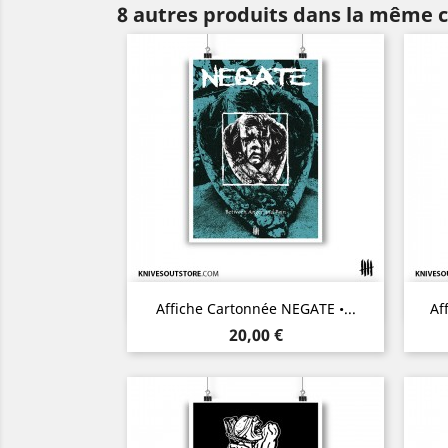
8 autres produits dans la même c
Aperçu rapide

Affiche Cartonnée NEGATE •...
Af
Prix
20,00 €