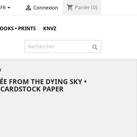
shopping_cart


Panier
(0)
FR
Connexion
OOKS • PRINTS
KNVZ

r
E FROM THE DYING SKY •
 CARDSTOCK PAPER