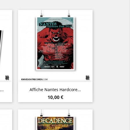
Aperçu rapide

..
Affiche Nantes Hardcore...
Prix
10,00 €