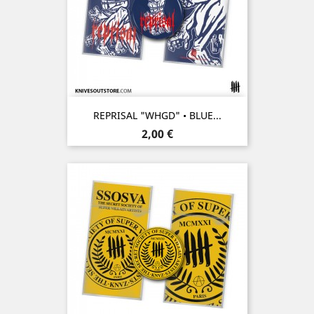
REPRISAL "WHGD" • BLUE...
Prix
2,00 €