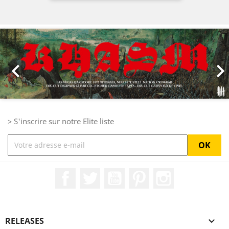
Précédent
Sui

> S'inscrire sur notre Elite liste
Facebook
Twitter
YouTube
Pinterest
Instagram
RELEASES
