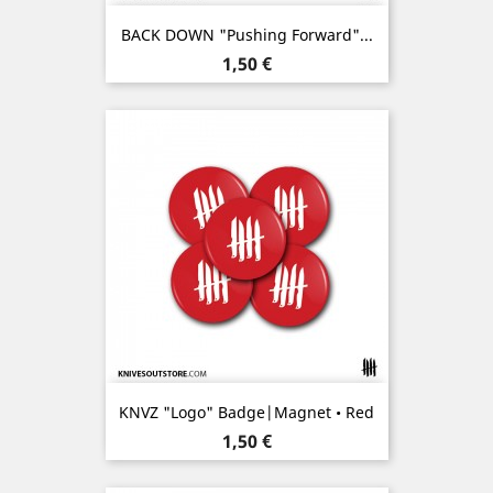
BACK DOWN "Pushing Forward"...
Prix
1,50 €
KNVZ "Logo" Badge|Magnet • Red
Prix
1,50 €