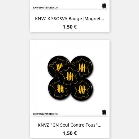
KNVZ X SSOSVA Badge|Magnet...
Prix
1,50 €
KNVZ "GN Seul Contre Tous"...
Prix
1,50 €