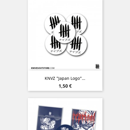
KNVZ "Japan Logo"...
Prix
1,50 €