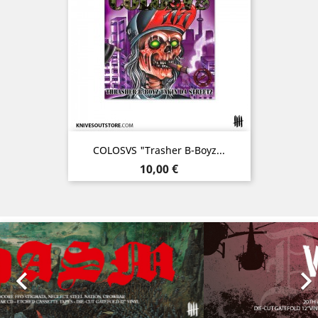
COLOSVS "Trasher B-Boyz...
Prix
10,00 €
Précédent
Sui
