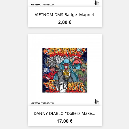
VIETNOM DMS Badge|Magnet
Prix
2,00 €
DANNY DIABLO "Dollerz Make...
Prix
17,00 €