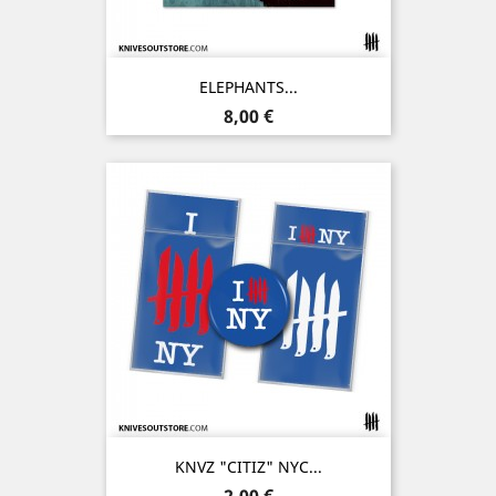
ELEPHANTS...
Prix
8,00 €
KNVZ "CITIZ" NYC...
Prix
2,00 €