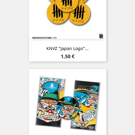
KNVZ "Japan Logo"...
Prix
1,50 €