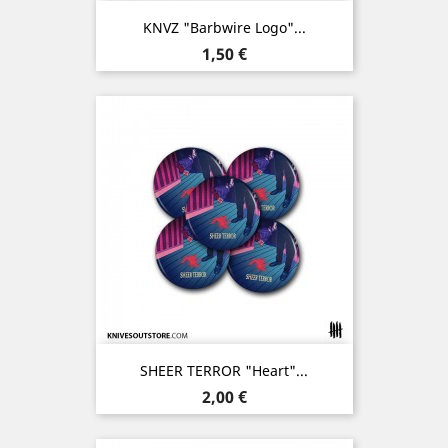
KNVZ "Barbwire Logo"...
Prix
1,50 €
SHEER TERROR "Heart"...
Prix
2,00 €