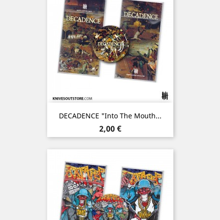
DECADENCE "Into The Mouth...
Prix
2,00 €