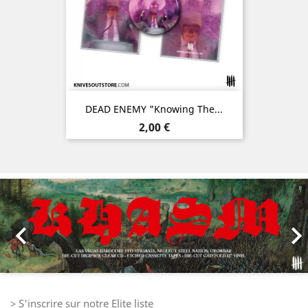
DEAD ENEMY "Knowing The...
Prix
2,00 €
Précédent
Sui

> S'inscrire sur notre Elite liste