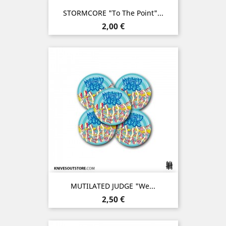
STORMCORE "To The Point"...
Prix
2,00 €
MUTILATED JUDGE "We...
Prix
2,50 €