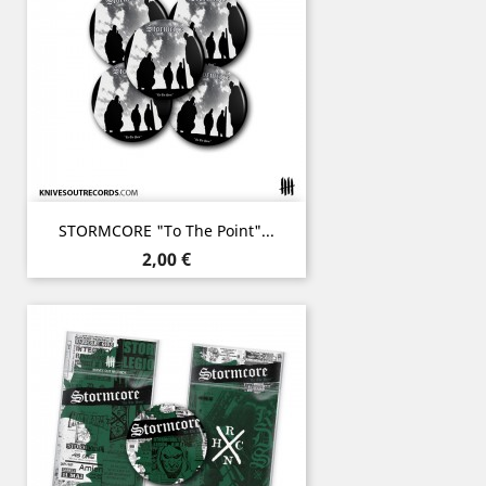
STORMCORE "To The Point"...
Prix
2,00 €