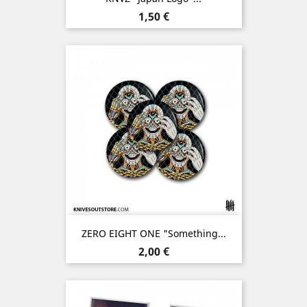
Prix
1,50 €
ZERO EIGHT ONE "Something...
Prix
2,00 €