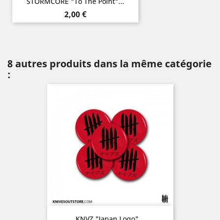
STORMCORE "To The Point"...
Prix
2,00 €
8 autres produits dans la même catégorie
:
KNVZ "Japan Logo"...