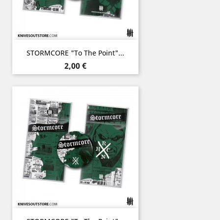
STORMCORE "To The Point"...
Prix
2,00 €