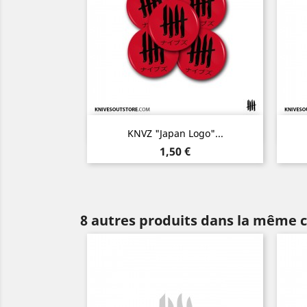
Aperçu rapide

KNVZ "Japan Logo"...
Prix
1,50 €
8 autres produits dans la même c