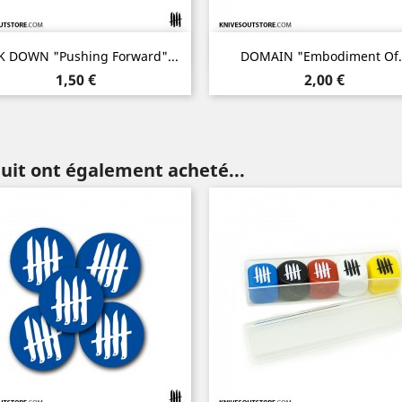
Aperçu rapide
Aperçu rapide


K DOWN "Pushing Forward"...
DOMAIN "Embodiment Of..
Prix
Prix
1,50 €
2,00 €
duit ont également acheté...