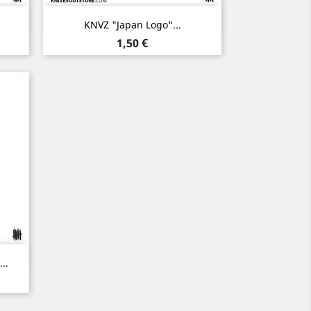
Aperçu rapide

KNVZ "Japan Logo"...
Prix
1,50 €
..