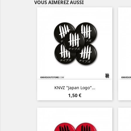
VOUS AIMEREZ AUSSI
Aperçu rapide

KNVZ "Japan Logo"...
Prix
1,50 €