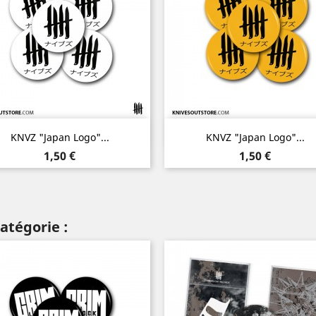
Aperçu rapide
Aperçu rapide


KNVZ "Japan Logo"...
KNVZ "Japan Logo"...
Prix
Prix
1,50 €
1,50 €
atégorie :