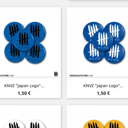
Aperçu rapide
Aperçu rapide


KNVZ "Japan Logo"...
KNVZ "Japan Logo"...
Prix
Prix
1,50 €
1,50 €