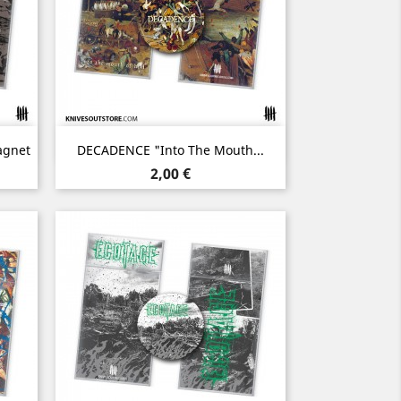
Aperçu rapide

agnet
DECADENCE "Into The Mouth...
Prix
2,00 €