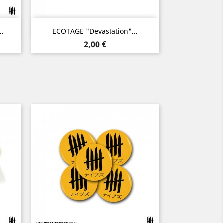
Aperçu rapide

.
ECOTAGE "Devastation"...
Prix
2,00 €