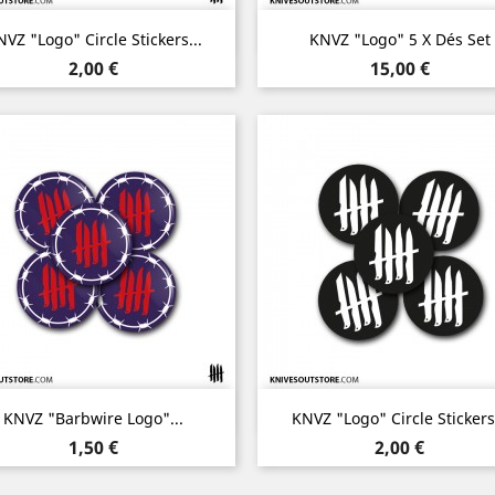
Aperçu rapide
Aperçu rapide


VZ "Logo" Circle Stickers...
KNVZ "Logo" 5 X Dés Set
Prix
Prix
2,00 €
15,00 €
Aperçu rapide
Aperçu rapide


KNVZ "Barbwire Logo"...
KNVZ "Logo" Circle Stickers.
Prix
Prix
1,50 €
2,00 €