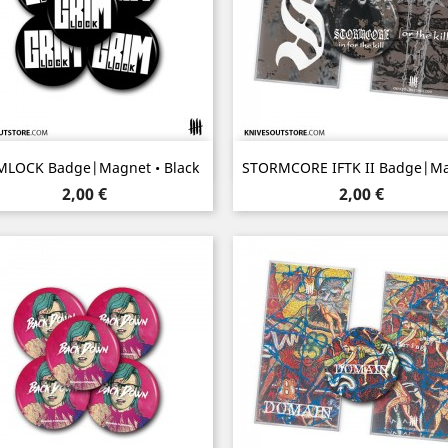
Aperçu rapide
Aperçu rapide


MLOCK Badge|Magnet • Black
STORMCORE IFTK II Badge|M
Prix
Prix
2,00 €
2,00 €