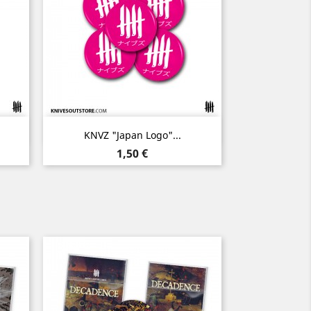
Aperçu rapide

KNVZ "Japan Logo"...
Prix
1,50 €