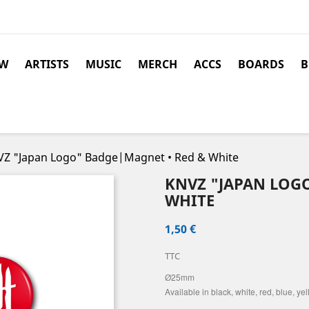
W
ARTISTS
MUSIC
MERCH
ACCS
BOARDS
B
Z "Japan Logo" Badge|Magnet • Red & White
KNVZ "JAPAN LOG
WHITE
1,50 €
TTC
Ø25mm
Available in black, white, red, blue, y