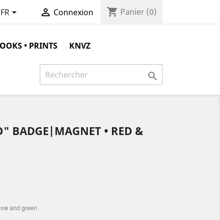
shopping_cart


Panier
(0)
FR
Connexion
OOKS • PRINTS
KNVZ

O" BADGE|MAGNET • RED &
ellow and green