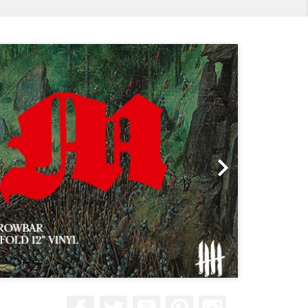
Suivant

Facebook
Twitter
YouTube
Pinterest
Instagram