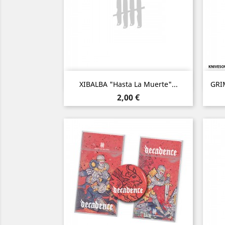
Aperçu rapide

XIBALBA "Hasta La Muerte"...
GRI
Prix
2,00 €