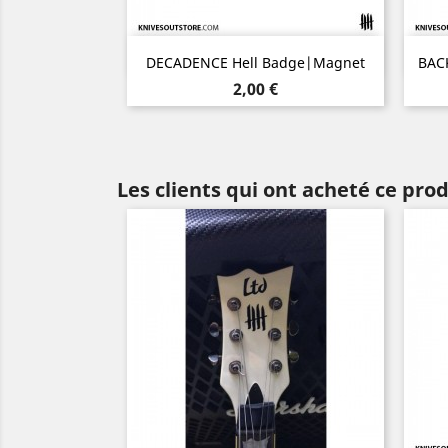
Aperçu rapide

DECADENCE Hell Badge|Magnet
BAC
Prix
2,00 €
Les clients qui ont acheté ce pro