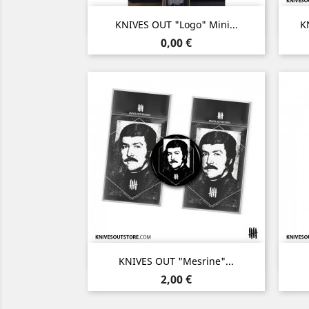
Aperçu rapide

KNIVES OUT "Logo" Mini...
KN
Prix
0,00 €
Aperçu rapide

KNIVES OUT "Mesrine"...
Prix
2,00 €