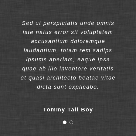
Sed ut perspiciatis unde omnis
Sed ut perspiciatis unde omnis
iste natus error sit voluptatem
iste natus error sit voluptatem
accusantium doloremque
accusantium doloremque
laudantium, totam rem sadips
laudantium, totam rem sadips
ipsums aperiam, eaque ipsa
ipsums aperiam, eaque ipsa
quae ab illo inventore veritatis
quae ab illo inventore veritatis
et quasi architecto beatae vitae
et quasi architecto beatae vitae
dicta sunt explicabo.
dicta sunt explicabo.
Tommy Tall Boy
Plain Jane