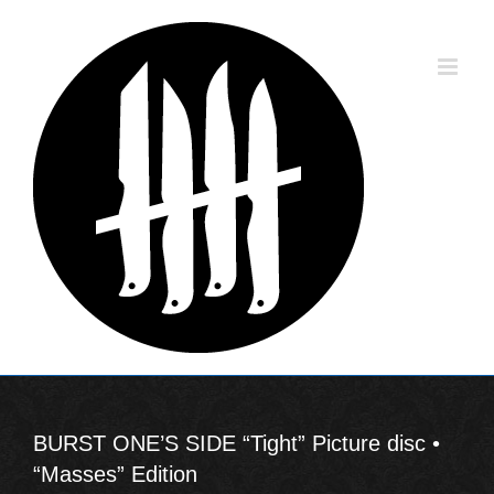
Skip
to
content
BURST ONE’S SIDE “Tight” Picture disc •
“Masses” Edition